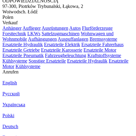
ODPOWIEDZIALNOŚCIĄ
97-300, Piotrków Trybunalski, Łąkowa, 2
Woiwodsch. Łódź
Polen
Verkauf
Anhänger
Auflieger
Ausrüstungen
Autos
Flurförderzeuge
Forsttechnik
LKWs
Sattelzugmaschinen
Wohnwagen und
Wohnmobile
Aufhängungen
Auspuffanlagen
Bremssysteme
Ersatzteile Hydraulik
Ersatzteile Elektrik
Ersatzteile Fahrerhaus
Ersatzteile Getriebe
Ersatzteile Karosserie
Ersatzteile Motor
Ersatzteile Pneumatik
Fahrzeugbeleuchtung
Kraftstoffsysteme
Kühlsysteme
Sonstige Ersatzteile
Ersatzteile Hydraulik
Ersatzteile
Motor
Kühlsysteme
Anrufen
English
Русский
Українська
Polski
Deutsch