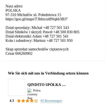
Nasz adres:
POLSKA
97-310 Michalów ul. Południowa 15
https://goo.gl/maps/T3hhzcui8Nqkb3BJ7
Dział sprzedaży: Michał +48 727 501 543
Dział Silników i skrzyń: Paweł +48 500 830 805
Dział elektroniki: Adam +48 727 501 541
Koła i zabudowy: Mariusz +48 727 501 950
Skup sprzedaż samochodów ciężarowych
Cezar 606260902
Wie Sie sich mit uns in Verbindung setzen können
QINDITO SPÓŁKA Z OGRANICZONĄ ODPOWIEDZIALNOŚCIĄ
Polen
65 Bewertungen
4.3