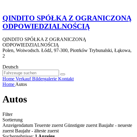
QINDITO SPÓŁKA Z OGRANICZONĄ
ODPOWIEDZIALNOŚCIĄ
QINDITO SPÓŁKA Z OGRANICZONĄ
ODPOWIEDZIALNOŚCIĄ
Polen, Woiwodsch. Łódź, 97-300, Piotrków Trybunalski, Łąkowa,
2
Deutsch
Home
Verkauf
Bildergalerie
Kontakt
Home
Autos
Autos
Filter
Sortierung
Anzeigendatum
Teuerste zuerst
Günstigste zuerst
Baujahr - neueste
zuerst
Baujahr - älteste zuerst
Suchergebnisse:
1 Anzeige