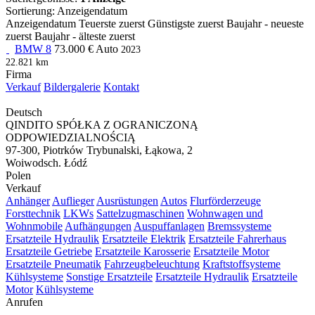
Sortierung
:
Anzeigendatum
Anzeigendatum
Teuerste zuerst
Günstigste zuerst
Baujahr - neueste
zuerst
Baujahr - älteste zuerst
BMW 8
73.000 €
Auto
2023
22.821 km
Firma
Verkauf
Bildergalerie
Kontakt
Deutsch
QINDITO SPÓŁKA Z OGRANICZONĄ
ODPOWIEDZIALNOŚCIĄ
97-300, Piotrków Trybunalski, Łąkowa, 2
Woiwodsch. Łódź
Polen
Verkauf
Anhänger
Auflieger
Ausrüstungen
Autos
Flurförderzeuge
Forsttechnik
LKWs
Sattelzugmaschinen
Wohnwagen und
Wohnmobile
Aufhängungen
Auspuffanlagen
Bremssysteme
Ersatzteile Hydraulik
Ersatzteile Elektrik
Ersatzteile Fahrerhaus
Ersatzteile Getriebe
Ersatzteile Karosserie
Ersatzteile Motor
Ersatzteile Pneumatik
Fahrzeugbeleuchtung
Kraftstoffsysteme
Kühlsysteme
Sonstige Ersatzteile
Ersatzteile Hydraulik
Ersatzteile
Motor
Kühlsysteme
Anrufen