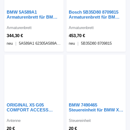
BMW 5A589A1
Bosch 5B35D80 8709815
Armaturenbrett für BMW
Armaturenbrett für BMW
X5 G05 Auto
X5 G05 Auto
Armaturenbrett
Armaturenbrett
344,30 €
453,70 €
neu
5A589A1 62305A589A1 19262073
neu
5B35D80 8709815
ORIGINAL X5 G05
BMW 7490465
COMFORT ACCESS
Steuereinheit für BMW X5
ANTENNE 5A1D0B1 für
Auto
BMW X5 G05 Auto
Antenne
Steuereinheit
20 €
20 €