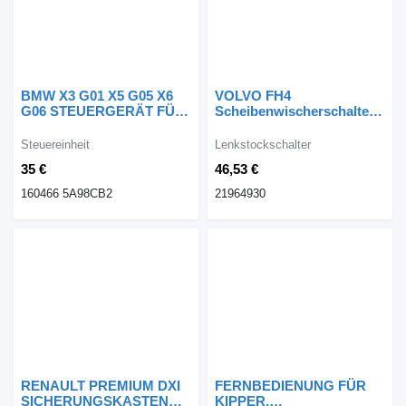
BMW X3 G01 X5 G05 X6
VOLVO FH4
G06 STEUERGERÄT FÜR
Scheibenwischerschalter
KLIMAANLAGE 160466
21964930
5A98CB2 Steuereinheit für
Lenkstockschalter für
Steuereinheit
Lenkstockschalter
BMW BMW X5 G05 X6 G06
Volvo FH4
35 €
46,53 €
STEROWNIK MODUŁ
Sattelzugmaschine
KLIMATYZACJI 160466
160466 5A98CB2
21964930
5A98CB2 Auto
RENAULT PREMIUM DXI
FERNBEDIENUNG FÜR
SICHERUNGSKASTEN
KIPPER,