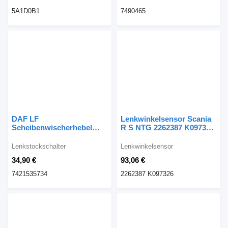
5A1D0B1
7490465
DAF LF
Lenkwinkelsensor Scania
Scheibenwischerhebel
R S NTG 2262387 K097326
7421535734
für Scania R S NTG LKW
Lenkstockschalter für DAF
Lenkstockschalter
Lenkwinkelsensor
LF LKW
34,90 €
93,06 €
7421535734
2262387 K097326