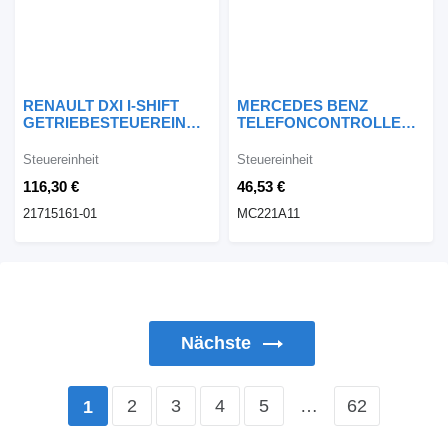
RENAULT DXI I-SHIFT
MERCEDES BENZ
GETRIEBESTEUEREINHEIT
TELEFONCONTROLLER
21715161-01
MC221A11 Steuereinheit
Steuereinheit
Steuereinheit
116,30 €
46,53 €
21715161-01
MC221A11
Nächste
2
3
4
5
…
62
1