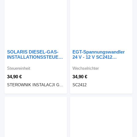
SOLARIS DIESEL-GAS-
EGT-Spannungswandler
INSTALLATIONSSTEUERUNG
24 V - 12 V SC2412
STEROWNIK
Wechselrichter
Steuereinheit
Steuereinheit
Wechselrichter
34,90 €
34,90 €
STEROWNIK INSTALACJI GAZOWEJ SOLARIS DIESEL
SC2412