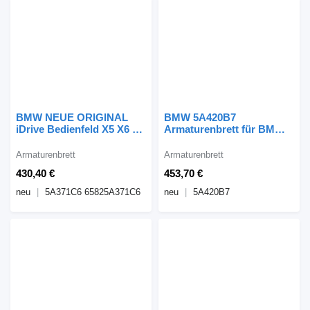
BMW NEUE ORIGINAL
BMW 5A420B7
iDrive Bedienfeld X5 X6 X7
Armaturenbrett für BMW
5A371C6 Armaturenbrett
iX3 G08 X3 G01 X4 G02
für Auto
Auto
Armaturenbrett
Armaturenbrett
430,40 €
453,70 €
neu
5A371C6 65825A371C6
neu
5A420B7