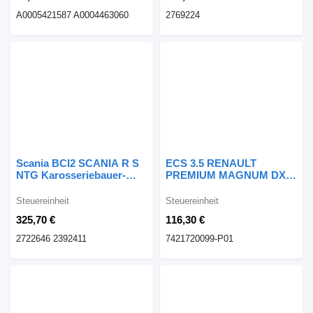
A0005421587 A0004463060
2769224
Scania BCI2 SCANIA R S
ECS 3.5 RENAULT
NTG Karosseriebauer-
PREMIUM MAGNUM DXI
Steuergerät 2722646
STEUERMODUL
2392411 Steuereinheit für
7421720099-P01
Steuereinheit
Steuereinheit
Scania R S NTG LKW
Steuereinheit
325,70 €
116,30 €
2722646 2392411
7421720099-P01