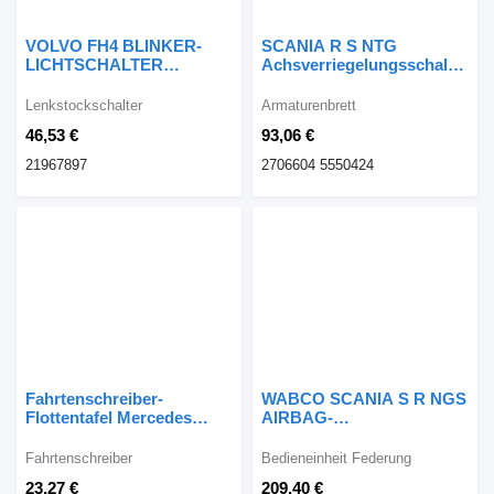
VOLVO FH4 BLINKER-
SCANIA R S NTG
LICHTSCHALTER
Achsverriegelungsschalter
21967897
2706604 5550424
Lenkstockschalter
Armaturenbrett
Lenkstockschalter
Armaturenbrett
46,53 €
93,06 €
21967897
2706604 5550424
Fahrtenschreiber-
WABCO SCANIA S R NGS
Flottentafel Mercedes
AIRBAG-
Actros MP 4 A0005421587
FERNBEDIENUNG
2769224 Bedieneinheit
Fahrtenschreiber
Bedieneinheit Federung
Federung für Scania S R
23,27 €
209,40 €
NGS LKW