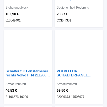
518849401
LADEHEBEBÜHNE COB-
Sicherungsblock
T381 Bedieneinheit
Sicherungsblock
Bedieneinheit Federung
Federung
162,90 €
23,27 €
518849401
COB-T381
Schalter für Fensterheber
VOLVO FH4
rechts Volvo FH4 21196873
SCHALTERPANEL
19206 Armaturenbrett
22026373 Armaturenbrett
Armaturenbrett
Armaturenbrett
46,53 €
69,80 €
21196873 19206
22026373 17505677