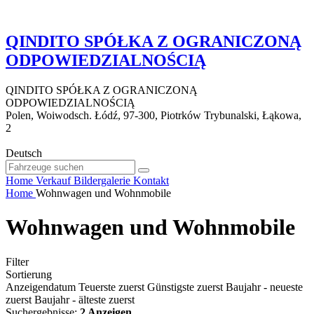
QINDITO SPÓŁKA Z OGRANICZONĄ
ODPOWIEDZIALNOŚCIĄ
QINDITO SPÓŁKA Z OGRANICZONĄ
ODPOWIEDZIALNOŚCIĄ
Polen, Woiwodsch. Łódź, 97-300, Piotrków Trybunalski, Łąkowa,
2
Deutsch
Home
Verkauf
Bildergalerie
Kontakt
Home
Wohnwagen und Wohnmobile
Wohnwagen und Wohnmobile
Filter
Sortierung
Anzeigendatum
Teuerste zuerst
Günstigste zuerst
Baujahr - neueste
zuerst
Baujahr - älteste zuerst
Suchergebnisse:
2 Anzeigen