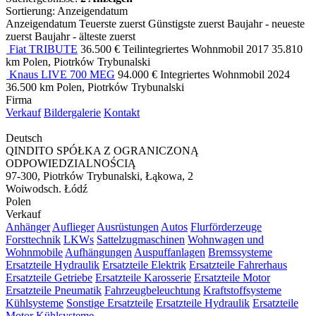
Sortierung
:
Anzeigendatum
Anzeigendatum
Teuerste zuerst
Günstigste zuerst
Baujahr - neueste
zuerst
Baujahr - älteste zuerst
Fiat TRIBUTE
36.500 €
Teilintegriertes Wohnmobil
2017
35.810
km
Polen, Piotrków Trybunalski
Knaus LIVE 700 MEG
94.000 €
Integriertes Wohnmobil
2024
36.500 km
Polen, Piotrków Trybunalski
Firma
Verkauf
Bildergalerie
Kontakt
Deutsch
QINDITO SPÓŁKA Z OGRANICZONĄ
ODPOWIEDZIALNOŚCIĄ
97-300, Piotrków Trybunalski, Łąkowa, 2
Woiwodsch. Łódź
Polen
Verkauf
Anhänger
Auflieger
Ausrüstungen
Autos
Flurförderzeuge
Forsttechnik
LKWs
Sattelzugmaschinen
Wohnwagen und
Wohnmobile
Aufhängungen
Auspuffanlagen
Bremssysteme
Ersatzteile Hydraulik
Ersatzteile Elektrik
Ersatzteile Fahrerhaus
Ersatzteile Getriebe
Ersatzteile Karosserie
Ersatzteile Motor
Ersatzteile Pneumatik
Fahrzeugbeleuchtung
Kraftstoffsysteme
Kühlsysteme
Sonstige Ersatzteile
Ersatzteile Hydraulik
Ersatzteile
Motor
Kühlsysteme