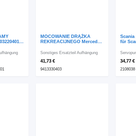
AMY
MOCOWANIE DRĄŻKA
Scania
03220401
REKREACIJNEGO Mercedes-
für Sc
nz ACTROS
Benz 9413330403 für
chine
Mercedes-Benz ACTROS
Aufhängung
Sonstiges Ersatzteil Aufhängung
Servopu
Sattelzugmaschine
41,73 €
34,77 €
301
9413330403
2108038