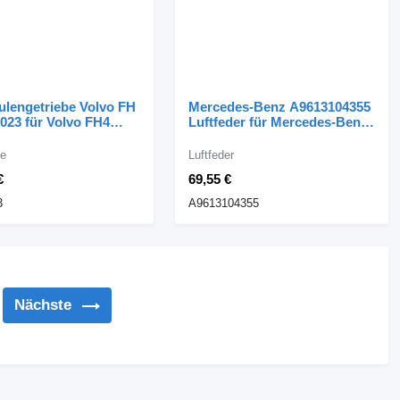
ulengetriebe Volvo FH
Mercedes-Benz A9613104355
023 für Volvo FH4
Luftfeder für Mercedes-Benz
zugmaschine
ACTROS MP4 LKW
le
Luftfeder
€
69,55 €
3
A9613104355
Nächste