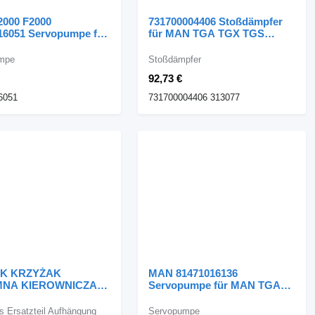
000 F2000
731700004406 Stoßdämpfer
16051 Servopumpe für
für MAN TGA TGX TGS
GA TGX TGL TGM
EURO 3 4 5 6
Sattelzugmaschine
mpe
Stoßdämpfer
92,73 €
6051
731700004406 313077
K KRZYŻAK
MAN 81471016136
NA KIEROWNICZA
Servopumpe für MAN TGA
54385 für DAF XF 105
TGX TGL Sattelzugmaschine
zugmaschine
s Ersatzteil Aufhängung
Servopumpe