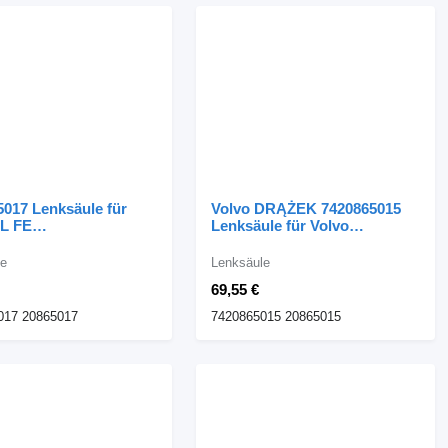
5017 Lenksäule für
Volvo DRĄŻEK 7420865015
FL FE
Lenksäule für Volvo
zugmaschine
Sattelzugmaschine
le
Lenksäule
69,55 €
017 20865017
7420865015 20865015