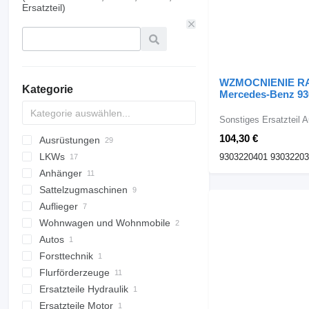
Ersatzteil)
WZMOCNIENIE R
Kategorie
Mercedes-Benz 93
für Mercedes-Be
MP4 Sattelzugmas
Sonstiges Ersatzteil 
104,30 €
Ausrüstungen
LKWs
Ausrüstungen für LKW
9303220401 9303220
Anhänger
Auto-Zubehöre
Schiebeplanen-LKW
Aufbauten
Sattelzugmaschinen
sonstige Ausrüstungen
Fahrgestell LKW
Schiebeplanenanhänger
Wechselbrücken BDF
Dachträger
Planenaufbauten
Auflieger
Kühlkoffer LKW
Kühlanhänger
Kühlaufbauten
Wechselpritschen
Wohnwagen und Wohnmobile
Pritsche LKW
Schiebeplanenauflieger
Isotherm Aufbauten
Autos
Muldenkipper
Tieflader Auflieger
Wohnmobile
Holztransporter
Aufbauten
Forsttechnik
Abrollkipper
integrierte Wohnmobile
Pritschenaufbauten
Flurförderzeuge
Holzhäcksler
teilintegrierte Wohnmobile
Kofferaufbauten
Ersatzteile Hydraulik
Gabelstapler
Plattformaufbauten
Ersatzteile Motor
Hydraulikpumpen
Diesel-Gabelstapler