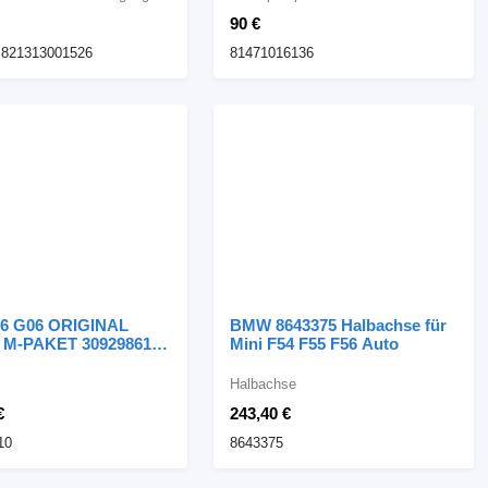
90 €
 821313001526
81471016136
6 G06 ORIGINAL
BMW 8643375 Halbachse für
M-PAKET 309298610
Mini F54 F55 F56 Auto
d für BMW X6 G06
Halbachse
€
243,40 €
10
8643375