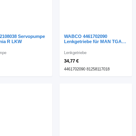
 2108038 Servopumpe
WABCO 4461702090
ania R LKW
Lenkgetriebe für MAN TGA
TGX Sattelzugmaschine
mpe
Lenkgetriebe
34,77 €
4461702090 81258117018