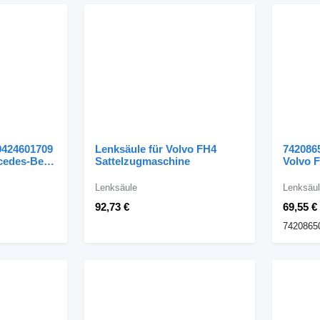
9424601709
Lenksäule für Volvo FH4
742086
rcedes-Benz
Sattelzugmaschine
Volvo 
gmaschine
Sattel
Lenksäule
Lenksäu
92,73 €
69,55 €
7420865