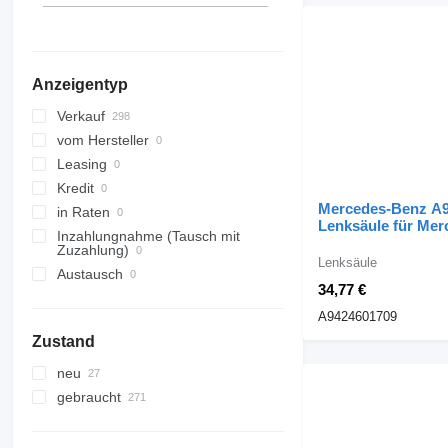
Getriebeölkühler
Ölmessstäbe
Auto Kühlschränke
Getrieberäder
Kurbelgehäuse Ölabscheidere
Airbags
Getriebelager
Zylinderlaufbuchsen
Sonnenschutzvorhänge
sonstige Ersatzteile Getriebe
Ölwannendichtungen
Instrumententafel-Gehäuse
Anzeigentyp
Ölstandsensoren
Navigationssysteme
Verkauf
Kurvenrollen
Radiatoren
vom Hersteller
Luftmassenmesser
Motorhaubenbowdenzüge
Leasing
Ölleitungen
Kühlerschläuche
Kredit
Kurbelwellenpositionssensoren
Kabinenluftfilter
Mercedes-Benz A
in Raten
Lenksäule für Me
Heizungsregelventile
Inzahlungnahme (Tausch mit
Einspritzrohre
ACTROS Sattelzu
Zuzahlung)
Armlehnen
Lenksäule
sonstige Ersatzteile Motor
Austausch
Haubenverschlüsse
34,77 €
sonstige Ersatzteile Fahrerhaus
A9424601709
Zustand
neu
gebraucht