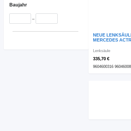
Baujahr
–
NEUE LENKSÄUL
MERCEDES ACT
9604600316 960 fü
Benz ACTROS
Lenksäule
Sattelzugmaschin
335,70 €
9604600316 9604600