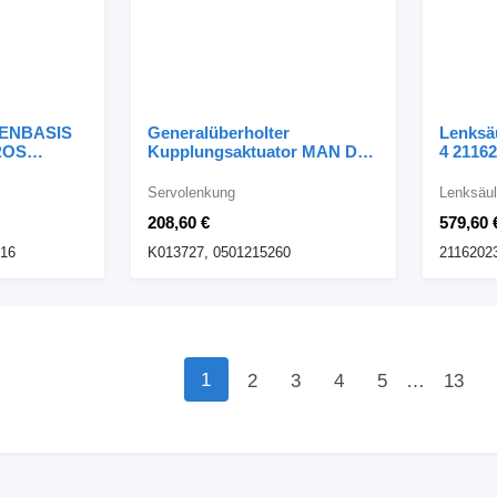
ENBASIS
Generalüberholter
Lenksä
ROS
Kupplungsaktuator MAN DAF
4 21162
r Mercedes-
ASTRONIC K013727
Sattel
Servolenkung für MAN
Servolenkung
Lenksäu
e
Sattelzugmaschine
208,60 €
579,60 
816
K013727, 0501215260
2116202
1
2
3
4
5
…
13