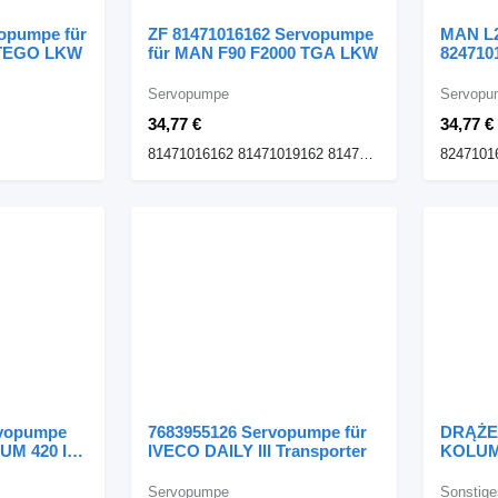
opumpe für
ZF 81471016162 Servopumpe
MAN L2
ATEGO LKW
für MAN F90 F2000 TGA LKW
824710
MAN T
LKW
Servopumpe
Servopu
34,77 €
34,77 €
81471016162 81471019162 81471016137
8247101
vopumpe
7683955126 Servopumpe für
DRĄŻE
UM 420 I
IVECO DAILY III Transporter
KOLUM
DAF 16
Sattel
Servopumpe
Sonstige