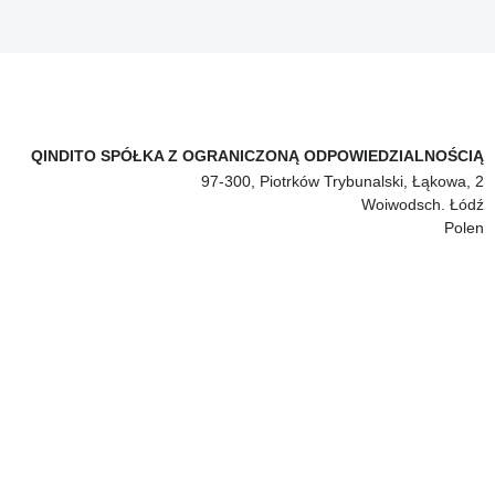
QINDITO SPÓŁKA Z OGRANICZONĄ ODPOWIEDZIALNOŚCIĄ
97-300, Piotrków Trybunalski, Łąkowa, 2
Woiwodsch. Łódź
Polen