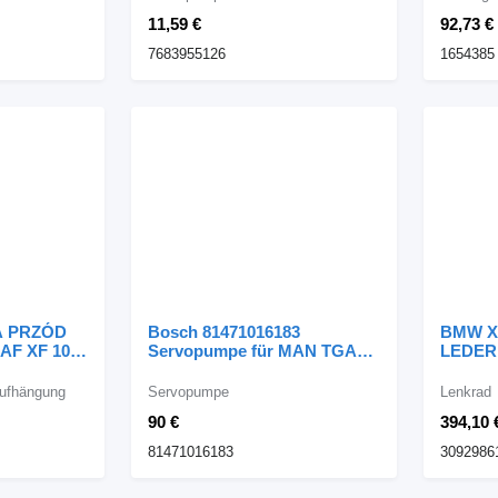
11,59 €
92,73 €
7683955126
1654385
A PRZÓD
Bosch 81471016183
BMW X
DAF XF 106
Servopumpe für MAN TGA
LEDER 
e
TGX TGL TGM L2000 F2000
Lenkra
LKW
Auto
Aufhängung
Servopumpe
Lenkrad
90 €
394,10 
81471016183
3092986