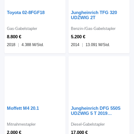
Toyota 02-8FGF18
Jungheinrich TFG 320
UDŻWIG 2T
Gas-Gabelstapler
Benzin-/Gas-Gabelstapler
8.800 €
5.200 €
2018
4.388 M/Std.
2014
13.091 M/Std.
Moffett M4 20.1
Jungheinrich DFG 550S
UDZWIG 5 T 2019
ZAMIANA
Mitnahmestapler
Diesel-Gabelstapler
2.000 €
17.000 €