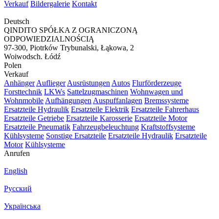
Verkauf
Bildergalerie
Kontakt
Deutsch
QINDITO SPÓŁKA Z OGRANICZONĄ
ODPOWIEDZIALNOŚCIĄ
97-300, Piotrków Trybunalski, Łąkowa, 2
Woiwodsch. Łódź
Polen
Verkauf
Anhänger
Auflieger
Ausrüstungen
Autos
Flurförderzeuge
Forsttechnik
LKWs
Sattelzugmaschinen
Wohnwagen und
Wohnmobile
Aufhängungen
Auspuffanlagen
Bremssysteme
Ersatzteile Hydraulik
Ersatzteile Elektrik
Ersatzteile Fahrerhaus
Ersatzteile Getriebe
Ersatzteile Karosserie
Ersatzteile Motor
Ersatzteile Pneumatik
Fahrzeugbeleuchtung
Kraftstoffsysteme
Kühlsysteme
Sonstige Ersatzteile
Ersatzteile Hydraulik
Ersatzteile
Motor
Kühlsysteme
Anrufen
English
Русский
Українська