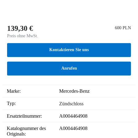
139,30 €
600 PLN
Preis ohne MwSt.
Kontaktieren Sie uns
Anrufen
Marke:
Mercedes-Benz
Typ:
Zündschloss
Ersatzteilnummer:
A0004464908
Katalognummer des
A0004464908
Originals: