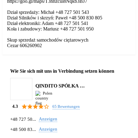
https://goo.gl/maps/T3hhzcui8Nqkb3BJ7
Dział sprzedaży: Michał +48 727 501 543
Dział Silników i skrzyń: Paweł +48 500 830 805
Dział elektroniki: Adam +48 727 501 541
Koła i zabudowy: Mariusz +48 727 501 950
Skup sprzedaż samochodów ciężarowych
Cezar 606260902
Wie Sie sich mit uns in Verbindung setzen können
QINDITO SPÓŁKA Z OGRANICZONĄ ODPOWIEDZIALNOŚCIĄ
Polen
65 Bewertungen
4.3
Anzeigen
+48 727 50...
Anzeigen
+48 500 83...