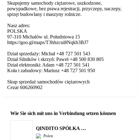
Skupujemy samochody ciężarowe, uszkodzone,
powypadkowe, bez prawa rejestracji, przyczepy, naczepy,
sprzęt budowlany i maszyny rolnicze.
Nasz adres:
POLSKA
97-310 Michalów ul. Południowa 15
https://goo.gl/maps/T3hhzcui8Nqkb3BJ7
Dział sprzedaży: Michał +48 727 501 543
Dział Silników i skrzyń: Paweł +48 500 830 805
Dział elektroniki: Adam +48 727 501 541
Koła i zabudowy: Mariusz +48 727 501 950
Skup sprzedaż samochodów ciężarowych
Cezar 606260902
Wie Sie sich mit uns in Verbindung setzen können
QINDITO SPÓŁKA Z OGRANICZONĄ ODPOWIEDZIALNOŚCIĄ
Polen