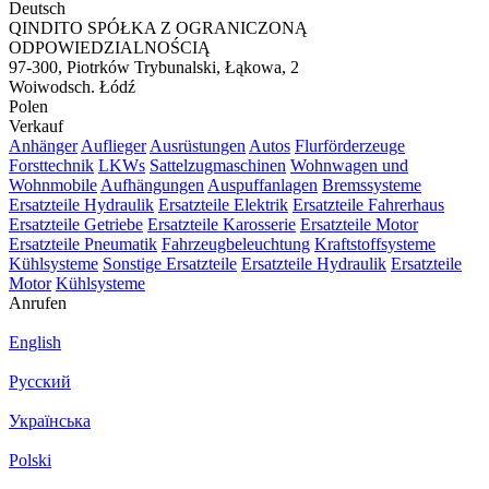
Deutsch
QINDITO SPÓŁKA Z OGRANICZONĄ
ODPOWIEDZIALNOŚCIĄ
97-300, Piotrków Trybunalski, Łąkowa, 2
Woiwodsch. Łódź
Polen
Verkauf
Anhänger
Auflieger
Ausrüstungen
Autos
Flurförderzeuge
Forsttechnik
LKWs
Sattelzugmaschinen
Wohnwagen und
Wohnmobile
Aufhängungen
Auspuffanlagen
Bremssysteme
Ersatzteile Hydraulik
Ersatzteile Elektrik
Ersatzteile Fahrerhaus
Ersatzteile Getriebe
Ersatzteile Karosserie
Ersatzteile Motor
Ersatzteile Pneumatik
Fahrzeugbeleuchtung
Kraftstoffsysteme
Kühlsysteme
Sonstige Ersatzteile
Ersatzteile Hydraulik
Ersatzteile
Motor
Kühlsysteme
Anrufen
English
Русский
Українська
Polski