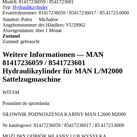
Modell:
81417236059 / 8541723601
Typ:
Hydraulikzylinder
Ersatzteilnummer:
81417236059 / 85417236017 / 85.41723.6000
Standort:
Polen
Michałów
Angebotsnummer des Händlers:
VU29962
Anzeigendatum:
über 1 Monat
Zustand
Zustand:
gebraucht
Weitere Informationen — MAN
81417236059 / 8541723601
Hydraulikzylinder für MAN L/M2000
Sattelzugmaschine
WITAM
Posiadam do sprzedania:
SIŁOWNIK PODNOSZENIA KABINY MAN L2000 M2000
Nr katalogowe: 81417236059 / 85417236017 / 85.41723.6000
MOŻLIWY ODBIÓR WŁASNY LUB WYSYŁKA