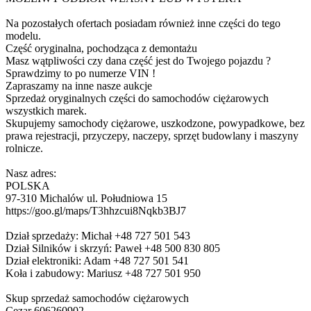
Na pozostałych ofertach posiadam również inne części do tego
modelu.
Część oryginalna, pochodząca z demontażu
Masz wątpliwości czy dana część jest do Twojego pojazdu ?
Sprawdzimy to po numerze VIN !
Zapraszamy na inne nasze aukcje
Sprzedaż oryginalnych części do samochodów ciężarowych
wszystkich marek.
Skupujemy samochody ciężarowe, uszkodzone, powypadkowe, bez
prawa rejestracji, przyczepy, naczepy, sprzęt budowlany i maszyny
rolnicze.
Nasz adres:
POLSKA
97-310 Michalów ul. Południowa 15
https://goo.gl/maps/T3hhzcui8Nqkb3BJ7
Dział sprzedaży: Michał +48 727 501 543
Dział Silników i skrzyń: Paweł +48 500 830 805
Dział elektroniki: Adam +48 727 501 541
Koła i zabudowy: Mariusz +48 727 501 950
Skup sprzedaż samochodów ciężarowych
Cezar 606260902