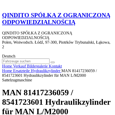
QINDITO SPÓŁKA Z OGRANICZONĄ
ODPOWIEDZIALNOŚCIĄ
QINDITO SPÓŁKA Z OGRANICZONĄ
ODPOWIEDZIALNOŚCIĄ
Polen, Woiwodsch. Łódź, 97-300, Piotrków Trybunalski, Łąkowa,
2
Deutsch
Home
Verkauf
Bildergalerie
Kontakt
Home
Ersatzteile
Hydraulikzylinder
MAN 81417236059 /
8541723601 Hydraulikzylinder für MAN L/M2000
Sattelzugmaschine
MAN 81417236059 /
8541723601 Hydraulikzylinder
für MAN L/M2000