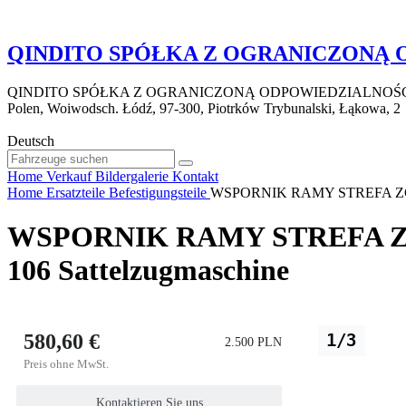
QINDITO SPÓŁKA Z OGRANICZONĄ
QINDITO SPÓŁKA Z OGRANICZONĄ ODPOWIEDZIALNOŚ
Polen, Woiwodsch. Łódź, 97-300, Piotrków Trybunalski, Łąkowa, 2
Deutsch
Home
Verkauf
Bildergalerie
Kontakt
Home
Ersatzteile
Befestigungsteile
WSPORNIK RAMY STREFA ZGNIOT
WSPORNIK RAMY STREFA ZGNIO
106 Sattelzugmaschine
580,60 €
1/3
2.500 PLN
Preis ohne MwSt.
Kontaktieren Sie uns