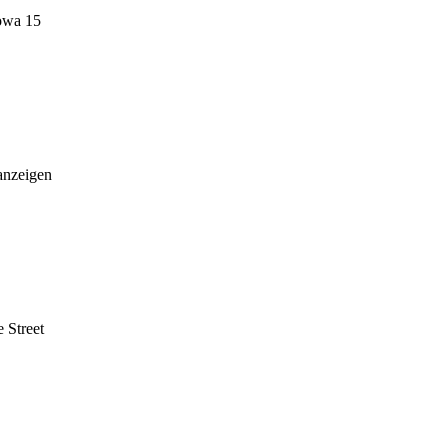
owa 15
anzeigen
 Street