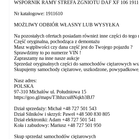
WSPORNIK RAMY STREFA ZGNIOTU DAF XF 106 1911
Nr katalogowe: 1911610
MOŻLIWY ODBIÓR WŁASNY LUB WYSYŁKA
Na pozostałych ofertach posiadam również inne części do tego
Część oryginalna, pochodząca z demontażu
Masz wątpliwości czy dana część jest do Twojego pojazdu ?
Sprawdzimy to po numerze VIN !
Zapraszamy na inne nasze aukcje
Sprzedaż oryginalnych części do samochodów ciężarowych wsz
Skupujemy samochody ciężarowe, uszkodzone, powypadkowe, bez
Nasz adres:
POLSKA
97-310 Michalów ul. Południowa 15
https://goo.gl/maps/T3hhzcui8Nqkb3BJ7
Dział sprzedaży: Michał +48 727 501 543
Dział Silników i skrzyń: Paweł +48 500 830 805
Dział elektroniki: Adam +48 727 501 541
Koła i zabudowy: Mariusz +48 727 501 950
Skup sprzedaż samochodów ciężarowych