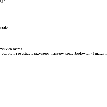
610
 modelu.
ystkich marek.
 prawa rejestracji, przyczepy, naczepy, sprzęt budowlany i maszyny