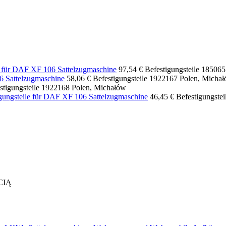
für DAF XF 106 Sattelzugmaschine
97,54 €
Befestigungsteile
185065
attelzugmaschine
58,06 €
Befestigungsteile
1922167
Polen, Micha
stigungsteile
1922168
Polen, Michałów
ile für DAF XF 106 Sattelzugmaschine
46,45 €
Befestigungstei
CIĄ