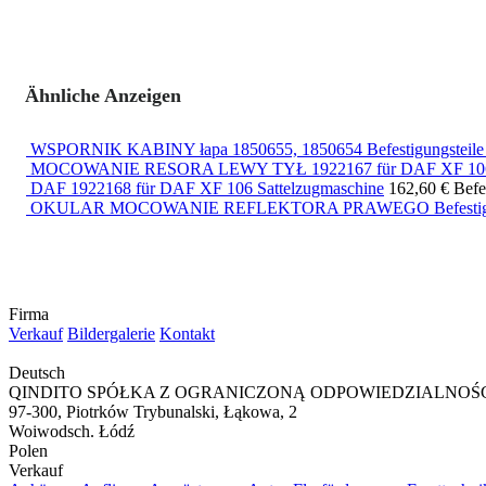
Ähnliche Anzeigen
WSPORNIK KABINY łapa 1850655, 1850654 Befestigungsteile 
MOCOWANIE RESORA LEWY TYŁ 1922167 für DAF XF 106 S
DAF 1922168 für DAF XF 106 Sattelzugmaschine
162,60 €
Befe
OKULAR MOCOWANIE REFLEKTORA PRAWEGO Befestigungste
Firma
Verkauf
Bildergalerie
Kontakt
Deutsch
QINDITO SPÓŁKA Z OGRANICZONĄ ODPOWIEDZIALNOŚ
97-300, Piotrków Trybunalski, Łąkowa, 2
Woiwodsch. Łódź
Polen
Verkauf