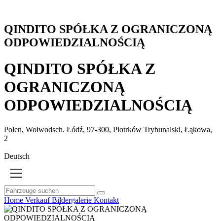
QINDITO SPÓŁKA Z OGRANICZONĄ
ODPOWIEDZIALNOŚCIĄ
QINDITO SPÓŁKA Z
OGRANICZONĄ
ODPOWIEDZIALNOŚCIĄ
Polen, Woiwodsch. Łódź, 97-300, Piotrków Trybunalski, Łąkowa,
2
Deutsch
Home
Verkauf
Bildergalerie
Kontakt