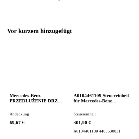
Vor kurzem hinzugefügt
Mercedes-Benz
A0104461109 Steuereinheit
PRZEDŁUŻENIE DRZWI
für Mercedes-Benz
Abdeckung für Mercedes-
ACTROS MP4
Benz ACTROS MP2 MP3
Sattelzugmaschine
Abdeckung
Steuereinheit
Sattelzugmaschine
69,67 €
301,90 €
A0104461109 4463530031