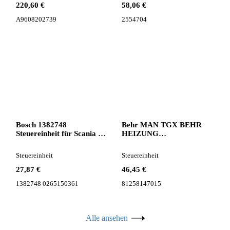
220,60 €
58,06 €
A9608202739
2554704
Bosch 1382748
Behr MAN TGX BEHR
Steuereinheit für Scania 4
HEIZUNG
series Sattelzugmaschine
HEIZUNGSREGLER
81258147015 Steuereinheit
Steuereinheit
Steuereinheit
für MAN TGX
Sattelzugmaschine
27,87 €
46,45 €
1382748 0265150361
81258147015
Alle ansehen