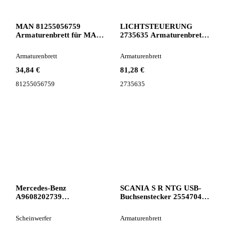
MAN 81255056759
LICHTSTEUERUNG
Armaturenbrett für MAN
2735635 Armaturenbrett
TGA Sattelzugmaschine
für Scania R S NTG
Armaturenbrett
Armaturenbrett
34,84 €
81,28 €
81255056759
2735635
Mercedes-Benz
SCANIA S R NTG USB-
A9608202739
Buchsenstecker 2554704
Scheinwerfer für
Armaturenbrett für Scania
Mercedes-Benz ACTROS
S R NTG
Scheinwerfer
Armaturenbrett
MP4 Sattelzugmaschine
Sattelzugmaschine