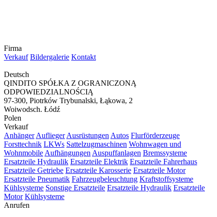
Firma
Verkauf
Bildergalerie
Kontakt
Deutsch
QINDITO SPÓŁKA Z OGRANICZONĄ
ODPOWIEDZIALNOŚCIĄ
97-300, Piotrków Trybunalski, Łąkowa, 2
Woiwodsch. Łódź
Polen
Verkauf
Anhänger
Auflieger
Ausrüstungen
Autos
Flurförderzeuge
Forsttechnik
LKWs
Sattelzugmaschinen
Wohnwagen und
Wohnmobile
Aufhängungen
Auspuffanlagen
Bremssysteme
Ersatzteile Hydraulik
Ersatzteile Elektrik
Ersatzteile Fahrerhaus
Ersatzteile Getriebe
Ersatzteile Karosserie
Ersatzteile Motor
Ersatzteile Pneumatik
Fahrzeugbeleuchtung
Kraftstoffsysteme
Kühlsysteme
Sonstige Ersatzteile
Ersatzteile Hydraulik
Ersatzteile
Motor
Kühlsysteme
Anrufen