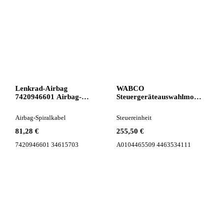
Lenkrad-Airbag
WABCO
7420946601 Airbag-
Steuergeräteauswahlmodul
Spiralkabel für DAF LF
TCM Mercedes Actros
LKW
MP4 A0104465509
Airbag-Spiralkabel
Steuereinheit
Steuereinheit für
Sattelzugmaschine
81,28 €
255,50 €
7420946601 34615703
A0104465509 4463534111